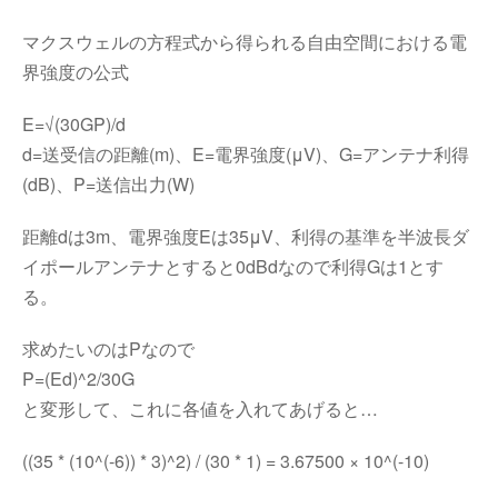
マクスウェルの方程式から得られる自由空間における電
界強度の公式
E=√(30GP)/d
d=送受信の距離(m)、E=電界強度(μV)、G=アンテナ利得
(dB)、P=送信出力(W)
距離dは3m、電界強度Eは35μV、利得の基準を半波長ダ
イポールアンテナとすると0dBdなので利得Gは1とす
る。
求めたいのはPなので
P=(Ed)^2/30G
と変形して、これに各値を入れてあげると…
((35 * (10^(-6)) * 3)^2) / (30 * 1) = 3.67500 × 10^(-10)