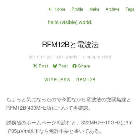
Home
Profile
Make
Archive
Tags
hello (visible) world.
RFM12Bと電波法
2011.11.26 · 481 words · 1 minute read
Post
Post
Share
WIRELESS
,
RFM12B
ちょっと気になったので今更ながら電波法の微弱無線と
RFM12B(433MHz版)について再確認。
総務省のホームページを読むと、322MHz〜10GHzは3m
で35μV/m以下なら免許不要と書いてある。