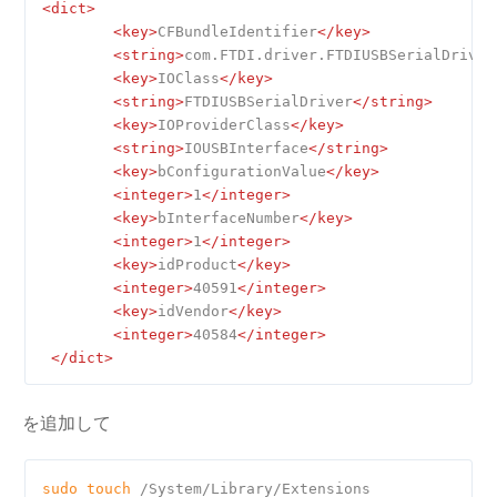
<
dict
>
<
key
>
CFBundleIdentifier
</
key
>
<
string
>
com.FTDI.driver.FTDIUSBSerialDriver
<
key
>
IOClass
</
key
>
<
string
>
FTDIUSBSerialDriver
</
string
>
<
key
>
IOProviderClass
</
key
>
<
string
>
IOUSBInterface
</
string
>
<
key
>
bConfigurationValue
</
key
>
<
integer
>
1
</
integer
>
<
key
>
bInterfaceNumber
</
key
>
<
integer
>
1
</
integer
>
<
key
>
idProduct
</
key
>
<
integer
>
40591
</
integer
>
<
key
>
idVendor
</
key
>
<
integer
>
40584
</
integer
>
</
dict
>
を追加して
sudo
touch