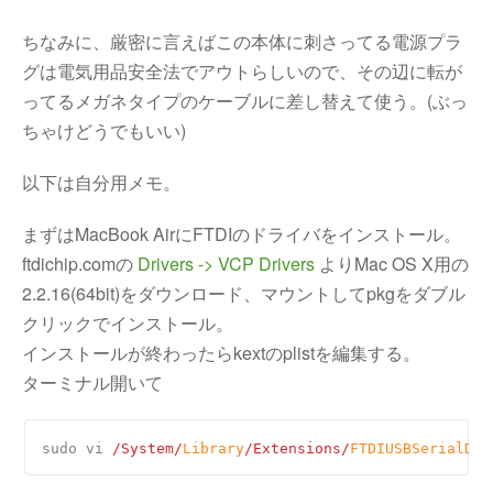
ちなみに、厳密に言えばこの本体に刺さってる電源プラ
グは電気用品安全法でアウトらしいので、その辺に転が
ってるメガネタイプのケーブルに差し替えて使う。(ぶっ
ちゃけどうでもいい)
以下は自分用メモ。
まずはMacBook AirにFTDIのドライバをインストール。
ftdichip.comの
Drivers -> VCP Drivers
よりMac OS X用の
2.2.16(64bit)をダウンロード、マウントしてpkgをダブル
クリックでインストール。
インストールが終わったらkextのplistを編集する。
ターミナル開いて
sudo vi 
/System/
Library
/Extensions/
FTDIUSBSerialDri