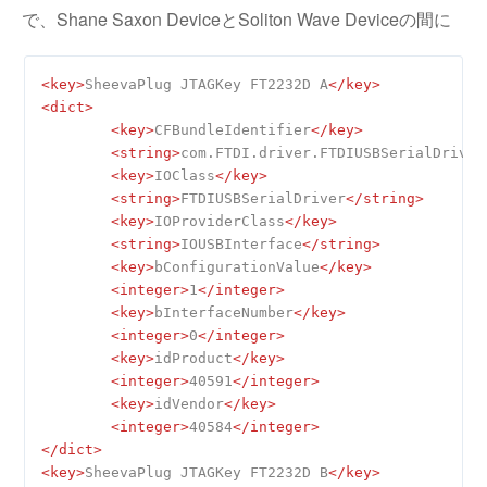
で、
Shane Saxon Device
と
Soliton Wave Device
の間に
<
key
>
SheevaPlug JTAGKey FT2232D A
</
key
>
<
dict
>
<
key
>
CFBundleIdentifier
</
key
>
<
string
>
com.FTDI.driver.FTDIUSBSerialDriver
<
key
>
IOClass
</
key
>
<
string
>
FTDIUSBSerialDriver
</
string
>
<
key
>
IOProviderClass
</
key
>
<
string
>
IOUSBInterface
</
string
>
<
key
>
bConfigurationValue
</
key
>
<
integer
>
1
</
integer
>
<
key
>
bInterfaceNumber
</
key
>
<
integer
>
0
</
integer
>
<
key
>
idProduct
</
key
>
<
integer
>
40591
</
integer
>
<
key
>
idVendor
</
key
>
<
integer
>
40584
</
integer
>
</
dict
>
<
key
>
SheevaPlug JTAGKey FT2232D B
</
key
>