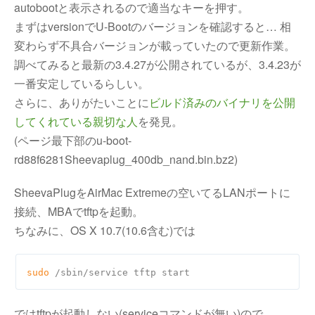
autobootと表示されるので適当なキーを押す。
まずはversionでU-Bootのバージョンを確認すると… 相
変わらず不具合バージョンが載っていたので更新作業。
調べてみると最新の3.4.27が公開されているが、3.4.23が
一番安定しているらしい。
さらに、ありがたいことに
ビルド済みのバイナリを公開
してくれている親切な人
を発見。
(ページ最下部のu-boot-
rd88f6281Sheevaplug_400db_nand.bin.bz2)
SheevaPlugをAirMac Extremeの空いてるLANポートに
接続、MBAでtftpを起動。
ちなみに、OS X 10.7(10.6含む)では
sudo
ではtftpが起動しない(serviceコマンドが無い)ので