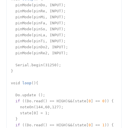
  pinMode(pinDo, INPUT);

  pinMode(pinRe, INPUT);

  pinMode(pinMi, INPUT);

  pinMode(pinFa, INPUT);

  pinMode(pinSo, INPUT);

  pinMode(pinLa, INPUT);

  pinMode(pinTi, INPUT);

  pinMode(pinDo2, INPUT);

  pinMode(pinRe2, INPUT);

  Serial.begin(31250); 

}

void 
loop
(){

  Do.update ();

if
 ((Do.read() == HIGH)&&(state[
0
] == 
0
)) {

    noteOn(144,60,127);

    state[0] = 1;

  }

if
 ((Do.read() == HIGH)&&(state[
0
] == 
1
)) {
