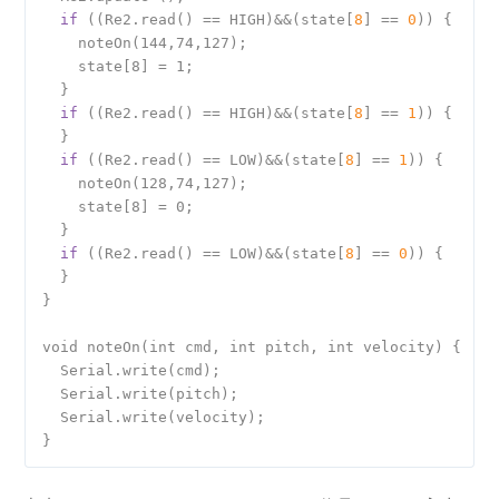
if
 ((Re2.read() == HIGH)&&(state[
8
] == 
0
)) {

    noteOn(144,74,127);

    state[8] = 1;

  }

if
 ((Re2.read() == HIGH)&&(state[
8
] == 
1
)) {

  }

if
 ((Re2.read() == LOW)&&(state[
8
] == 
1
)) {

    noteOn(128,74,127);

    state[8] = 0;

  }

if
 ((Re2.read() == LOW)&&(state[
8
] == 
0
)) {

  }

}

void noteOn(int cmd, int pitch, int velocity) {

  Serial.write(cmd);

  Serial.write(pitch);

  Serial.write(velocity);
