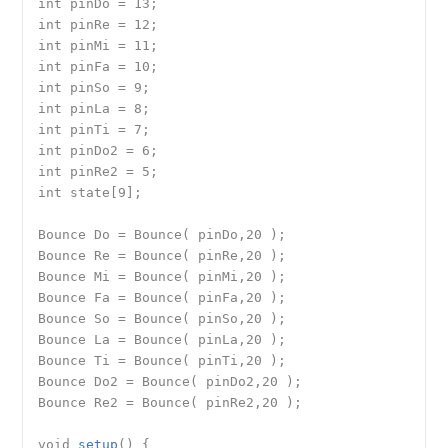
int pinDo = 13;

int pinRe = 12;

int pinMi = 11;

int pinFa = 10;

int pinSo = 9;

int pinLa = 8;

int pinTi = 7;

int pinDo2 = 6;

int pinRe2 = 5;

int state[9];

Bounce Do = Bounce( pinDo,20 );

Bounce Re = Bounce( pinRe,20 );

Bounce Mi = Bounce( pinMi,20 );

Bounce Fa = Bounce( pinFa,20 );

Bounce So = Bounce( pinSo,20 );

Bounce La = Bounce( pinLa,20 );

Bounce Ti = Bounce( pinTi,20 );

Bounce Do2 = Bounce( pinDo2,20 );

Bounce Re2 = Bounce( pinRe2,20 );

void 
setup
() {
