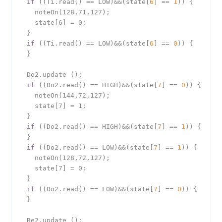
if
 ((Ti.read() == LOW)&&(state[
6
] == 
1
)) {

    noteOn(128,71,127);

    state[6] = 0;

  }

if
 ((Ti.read() == LOW)&&(state[
6
] == 
0
)) {

  }

  Do2.update ();

if
 ((Do2.read() == HIGH)&&(state[
7
] == 
0
)) {

    noteOn(144,72,127);

    state[7] = 1;

  }

if
 ((Do2.read() == HIGH)&&(state[
7
] == 
1
)) {

  }

if
 ((Do2.read() == LOW)&&(state[
7
] == 
1
)) {

    noteOn(128,72,127);

    state[7] = 0;

  }

if
 ((Do2.read() == LOW)&&(state[
7
] == 
0
)) {

  }

  Re2.update ();
