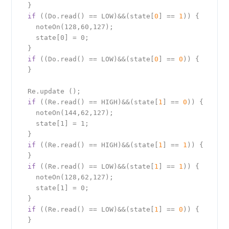
  }

if
 ((Do.read() == LOW)&&(state[
0
] == 
1
)) {

    noteOn(128,60,127);

    state[0] = 0;

  }

if
 ((Do.read() == LOW)&&(state[
0
] == 
0
)) {

  }

  Re.update ();

if
 ((Re.read() == HIGH)&&(state[
1
] == 
0
)) {

    noteOn(144,62,127);

    state[1] = 1;

  }

if
 ((Re.read() == HIGH)&&(state[
1
] == 
1
)) {

  }

if
 ((Re.read() == LOW)&&(state[
1
] == 
1
)) {

    noteOn(128,62,127);

    state[1] = 0;

  }

if
 ((Re.read() == LOW)&&(state[
1
] == 
0
)) {

  }
