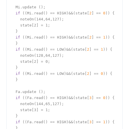
  Mi.update ();

if
 ((Mi.read() == HIGH)&&(state[
2
] == 
0
)) {

    noteOn(144,64,127);

    state[2] = 1;

  }

if
 ((Mi.read() == HIGH)&&(state[
2
] == 
1
)) {

  }

if
 ((Mi.read() == LOW)&&(state[
2
] == 
1
)) {

    noteOn(128,64,127);

    state[2] = 0;

  }

if
 ((Mi.read() == LOW)&&(state[
2
] == 
0
)) {

  }

  Fa.update ();

if
 ((Fa.read() == HIGH)&&(state[
3
] == 
0
)) {

    noteOn(144,65,127);

    state[3] = 1;

  }

if
 ((Fa.read() == HIGH)&&(state[
3
] == 
1
)) {

  }
