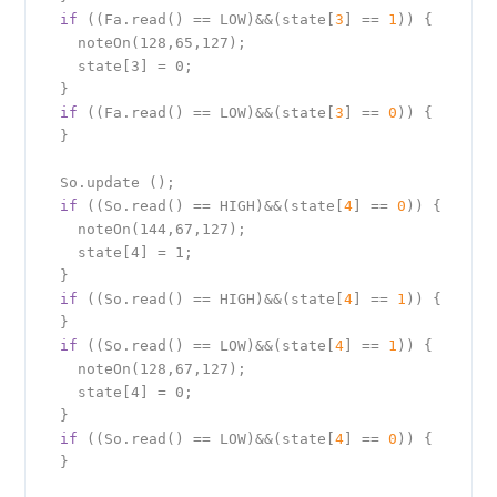
if
 ((Fa.read() == LOW)&&(state[
3
] == 
1
)) {

    noteOn(128,65,127);

    state[3] = 0;

  }

if
 ((Fa.read() == LOW)&&(state[
3
] == 
0
)) {

  }

  So.update ();

if
 ((So.read() == HIGH)&&(state[
4
] == 
0
)) {

    noteOn(144,67,127);

    state[4] = 1;

  }

if
 ((So.read() == HIGH)&&(state[
4
] == 
1
)) {

  }

if
 ((So.read() == LOW)&&(state[
4
] == 
1
)) {

    noteOn(128,67,127);

    state[4] = 0;

  }

if
 ((So.read() == LOW)&&(state[
4
] == 
0
)) {

  }
