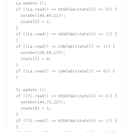
  La.update ();

if
 ((La.read() == HIGH)&&(state[
5
] == 
0
)) {

    noteOn(144,69,127);

    state[5] = 1;

  }

if
 ((La.read() == HIGH)&&(state[
5
] == 
1
)) {

  }

if
 ((La.read() == LOW)&&(state[
5
] == 
1
)) {

    noteOn(128,69,127);

    state[5] = 0;

  }

if
 ((La.read() == LOW)&&(state[
5
] == 
0
)) {

  }

  Ti.update ();

if
 ((Ti.read() == HIGH)&&(state[
6
] == 
0
)) {

    noteOn(144,71,127);

    state[6] = 1;

  }

if
 ((Ti.read() == HIGH)&&(state[
6
] == 
1
)) {

  }
