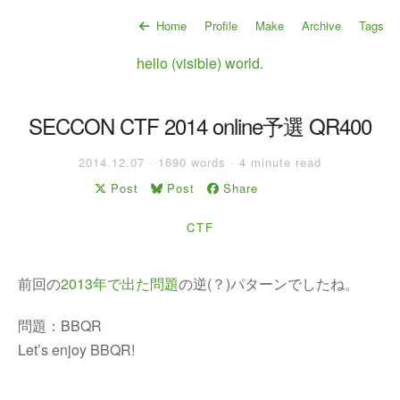
Home
Profile
Make
Archive
Tags
hello (visible) world.
SECCON CTF 2014 online予選 QR400
2014.12.07 · 1690 words · 4 minute read
Post
Post
Share
CTF
前回の
2013年で出た問題
の逆(？)パターンでしたね。
問題：BBQR
Let’s enjoy BBQR!