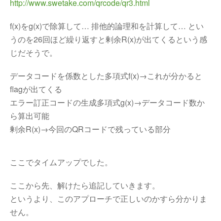
http://www.swetake.com/qrcode/qr3.html
f(x)をg(x)で除算して… 排他的論理和を計算して… とい
うのを26回ほど繰り返すと剰余R(x)が出てくるという感
じだそうで。
データコードを係数とした多項式f(x)→これが分かると
flagが出てくる
エラー訂正コードの生成多項式g(x)→データコード数か
ら算出可能
剰余R(x)→今回のQRコードで残っている部分
ここでタイムアップでした。
ここから先、解けたら追記していきます。
というより、このアプローチで正しいのかすら分かりま
せん。