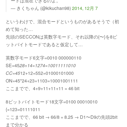
ードは混在できるのよ。
— きくちゃん (@kikuchan98)
2014, 12月 7
というわけで、混合モードというものがあるそうで（初
めて知った…
先頭のSECCONは英数字モード、それ以降の{〜}を8ビ
ットバイトモードであると仮定して…
英数字モード6文字=0010 000000110
SE=45
28+14=1274=10011111010
CC=45
12+12=552=01000101000
ON=45*24+23=1103=10001001111
ここまでで、4+9+11+11+11 = 46 bit
8ビットバイトモード18文字=0100 00010010
{=123=01111011
ここまでで、66 bit → 66/8 = 8.25 → D1〜D9の先頭2bit
まで分かる