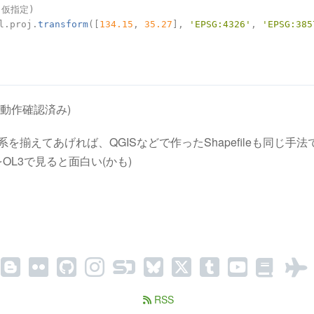
(仮指定)

l.proj.
transform
([
134.15
, 
35.27
], 
'EPSG:4326'
, 
'EPSG:385
1.2で動作確認済み)
系を揃えてあげれば、QGISなどで作ったShapefileも同じ手
OL3で見ると面白い(かも)
RSS