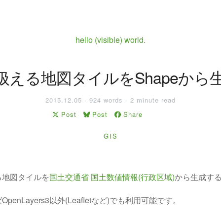
hello (visible) world.
で扱える地図タイルをShapeから
2015.12.05 · 924 words · 2 minute read
Post
Post
Share
GIS
扱える地図タイルを
国土交通省 国土数値情報(行政区域)
から生成す
enLayers3以外(Leafletなど)でも利用可能です。