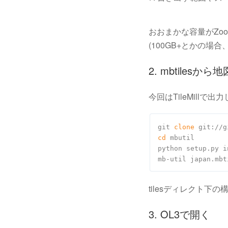
おおまかな容量がZo
(100GB+とかの
2. mbtiles
今回はTileMillで出力し
git 
clone
cd
 mbutil

python setup.py in
tilesディレクト下
3. OL3で開く