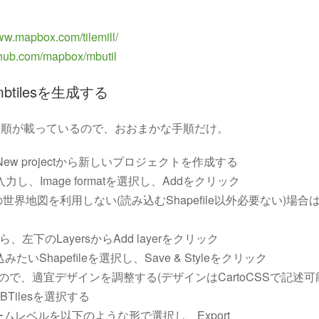
www.mapbox.com/tilemill/
ithub.com/mapbox/mbutil
らmbtilesを生成する
手順が載っているので、おおまかな手順だけ。
動し、New projectから新しいプロジェクトを作成する
eを入力し、Image formatを選択し、Addをクリック
地図を利用しない(読み込むShapefile以外必要ない)場合は、De
たら、左下のLayersからAdd layerをクリック
読み込みたいShapefileを選択し、Save & Styleをクリック
れるので、適宜デザインを調整する(デザインはCartoCSSで記述可
MBTilesを選択する
ームレベルを以下のような形で選択し、Export