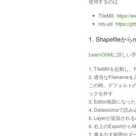
使用するのは
TileMill
https://
mb-util
https://g
1. Shapefileか
LearnOSM
に詳しい
1. TileMillを起
2. 適当なFilenam
この時、デフォルトの世界
ックを外す
3. Editor画面になっ
4. Datasourceで
5. Layerが追加さ
6. 右上のExportから
7. 書き出す範囲やズ