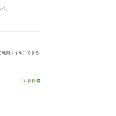
7'
),

法で地図タイルにできる
古い投稿