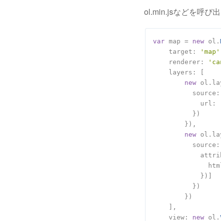
ol.min.jsなど
var
 map = 
new
 ol.
target
: 
'map'
renderer
: 
'ca
layers
: [

new
 ol.la
source
:
url
: 
          })

        }),

new
 ol.la
source
:
attri
htm
            })]

          })

        })

    ],

view
: 
new
 ol.