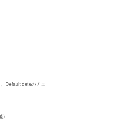
fault dataのチェ
能)