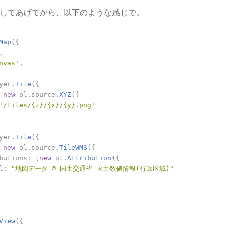
を呼び出してあげてから、以下のような感じで。
Map
({

,

nvas'
,

yer.
Tile
({

 
new
 ol.source.
XYZ
({

'/tiles/{z}/{x}/{y}.png'
yer.
Tile
({

 
new
 ol.source.
TileWMS
({

butions
: [
new
 ol.
Attribution
({

l
: 
"地図データ © 国土交通省 国土数値情報(行政区域)"
View
({
