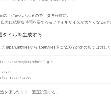
omの下に表示されるので、参考程度に。
場合、出力に結構な時間を要する＆ファイルサイズが大きくなるので
から地図タイルを生成する
たjapan.mbtilesからjapan/tiles下に"Z/X/Y.png"の形で出力し
stall

の構造を保ったまま、適宜設置する。