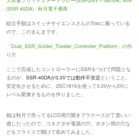
大容量ソリッドステートリレー(SSR)24V～380VAC 40A 
(SSR-40DA) - 秋月電子通商
組立手順はスイッチサイエンスさんのTracに載っている
ので、このまんまです。
「Dual_SSR_Solder_Toaster_Controller_Platform」の作
り方
ここで完成したコントローラーにSSRをつけて問題とな
るのが、
SSR-40DAが3.3Vでは動作不安定
ということ。
安定化させるために、2SC1815を使って3.3Vから5Vに
レベル変換するものを作りました。
箱は秋月で売ってるLCD用穴開きプラケースが丁度いい
感じだったので、コネクタや電源の穴、ボタン用の穴な
どをフライスで開けて収めてみました。