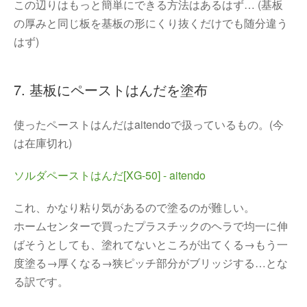
この辺りはもっと簡単にできる方法はあるはず… (基板
の厚みと同じ板を基板の形にくり抜くだけでも随分違う
はず)
7. 基板にペーストはんだを塗布
使ったペーストはんだはaitendoで扱っているもの。(今
は在庫切れ)
ソルダペーストはんだ[XG-50] - aitendo
これ、かなり粘り気があるので塗るのが難しい。
ホームセンターで買ったプラスチックのヘラで均一に伸
ばそうとしても、塗れてないところが出てくる→もう一
度塗る→厚くなる→狭ピッチ部分がブリッジする…とな
る訳です。