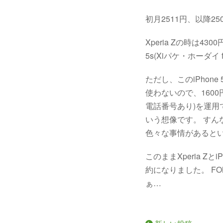
初月2511円、以降250
Xperia Zの時は4
5s(Xiパケ・ホーダイ
ただし、このiPhon
使わないので、1600
電話番号あり)を運用で
いう想像です。 すん
色々な事情があると
このままXperia 
約になりました。 F
ぁ…