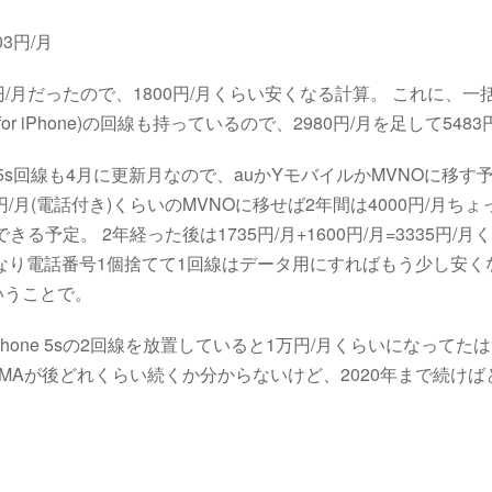
3円/月
300円/月だったので、1800円/月くらい安くなる計算。 これに、一括
 for iPhone)の回線も持っているので、2980円/月を足して54
e 5s回線も4月に更新月なので、auかYモバイルかMVNOに移す
円/月(電話付き)くらいのMVNOに移せば2年間は4000円/月ち
きる予定。 2年経った後は1735円/月+1600円/月=3335円/
なり電話番号1個捨てて1回線はデータ用にすればもう少し安く
いうことで。
ZとiPhone 5sの2回線を放置していると1万円/月くらいになって
OMAが後どれくらい続くか分からないけど、2020年まで続け