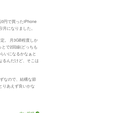
0円で買ったiPhone
83円/月になりました。
予定。 月3GB程度しか
ょっとで2回線(どっちも
月くらいになるかなぁと
なるんだけど、そこは
たはずなので、結構な節
ばとりあえず良いかな