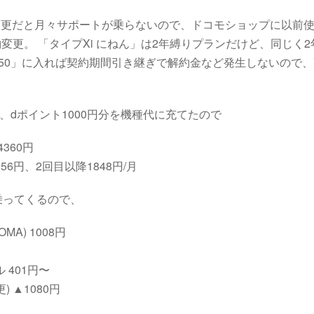
種変更だと月々サポートが乗らないので、ドコモショップに以前使っ
約変更。 「タイプXi にねん」は2年縛りプランだけど、同じく
も割50」に入れば契約期間引き継ぎで解約金など発生しないので
F、dポイント1000円分を機種代に充てたので
44360円
56円、2回目以降1848円/月
乗ってくるので、
MA) 1008円
 401円〜
 ▲1080円