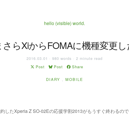
hello (visible) world.
まさらXiからFOMAに機種変更し
2016.03.01 · 980 words · 2 minute read
Post
Post
Share
DIARY
,
MOBILE
約したXperia Z SO-02Eの応援学割2013がもうすぐ終わ