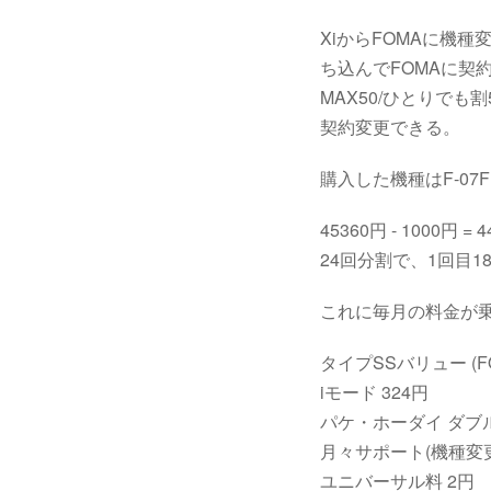
XiからFOMAに機
ち込んでFOMAに契
MAX50/ひとりで
契約変更できる。
購入した機種はF-07
45360円 - 1000円 = 
24回分割で、1回目18
これに毎月の料金が
タイプSSバリュー (FO
iモード 324円
パケ・ホーダイ ダブル
月々サポート(機種変更)
ユニバーサル料 2円