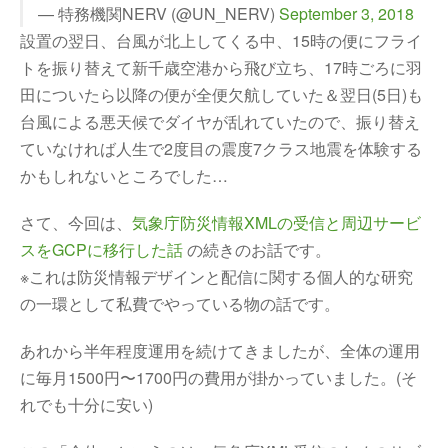
— 特務機関NERV (@UN_NERV)
September 3, 2018
設置の翌日、台風が北上してくる中、15時の便にフライ
トを振り替えて新千歳空港から飛び立ち、17時ごろに羽
田についたら以降の便が全便欠航していた＆翌日(5日)も
台風による悪天候でダイヤが乱れていたので、振り替え
ていなければ人生で2度目の震度7クラス地震を体験する
かもしれないところでした…
さて、今回は、
気象庁防災情報XMLの受信と周辺サービ
スをGCPに移行した話
の続きのお話です。
※これは防災情報デザインと配信に関する個人的な研究
の一環として私費でやっている物の話です。
あれから半年程度運用を続けてきましたが、全体の運用
に毎月1500円〜1700円の費用が掛かっていました。(そ
れでも十分に安い)