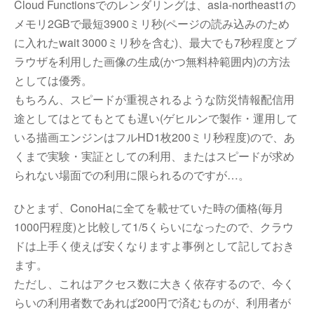
Cloud Functionsでのレンダリングは、asia-northeast1の
メモリ2GBで最短3900ミリ秒(ページの読み込みのため
に入れたwait 3000ミリ秒を含む)、最大でも7秒程度とブ
ラウザを利用した画像の生成(かつ無料枠範囲内)の方法
としては優秀。
もちろん、スピードが重視されるような防災情報配信用
途としてはとてもとても遅い(ゲヒルンで製作・運用して
いる描画エンジンはフルHD1枚200ミリ秒程度)ので、あ
くまで実験・実証としての利用、またはスピードが求め
られない場面での利用に限られるのですが…。
ひとまず、ConoHaに全てを載せていた時の価格(毎月
1000円程度)と比較して1/5くらいになったので、クラウ
ドは上手く使えば安くなりますよ事例として記しておき
ます。
ただし、これはアクセス数に大きく依存するので、今く
らいの利用者数であれば200円で済むものが、利用者が