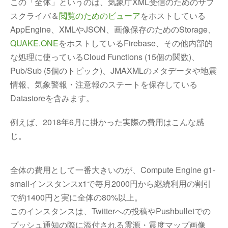
この「全体」というのは、気象庁XML受信のためのサブ
スクライバ＆
閲覧のためのビューア
をホストしている
AppEngine、XMLやJSON、画像保存のためのStorage、
QUAKE.ONE
をホストしているFirebase、その他内部的
な処理に使っているCloud Functions (15個の関数)、
Pub/Sub (5個のトピック)、JMAXMLのメタデータや地震
情報、気象警報・注意報のステートを保存している
Datastoreを含みます。
例えば、2018年6月に掛かった実際の費用はこんな感
じ。
全体の費用として一番大きいのが、Compute Engine g1-
smallインスタンスx1で毎月2000円から継続利用の割引
で約1400円と実に全体の80%以上。
このインスタンスは、Twitterへの投稿やPushbulletでの
プッシュ通知の際に添付される震源・震度マップ画像