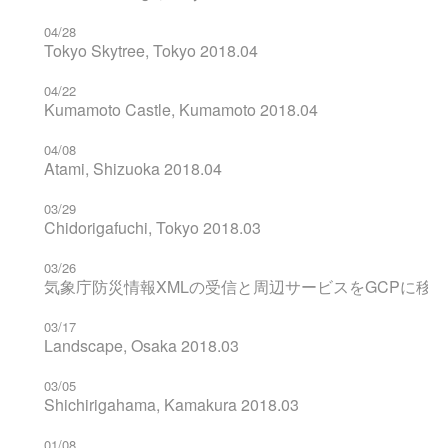
04/28
Tokyo Skytree, Tokyo 2018.04
04/22
Kumamoto Castle, Kumamoto 2018.04
04/08
Atami, Shizuoka 2018.04
03/29
Chidorigafuchi, Tokyo 2018.03
03/26
気象庁防災情報XMLの受信と周辺サービスをGCPに移
03/17
Landscape, Osaka 2018.03
03/05
Shichirigahama, Kamakura 2018.03
01/08