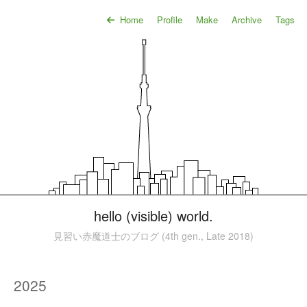
Home
Profile
Make
Archive
Tags
hello (visible) world.
見習い赤魔道士のブログ (4th gen., Late 2018)
2025