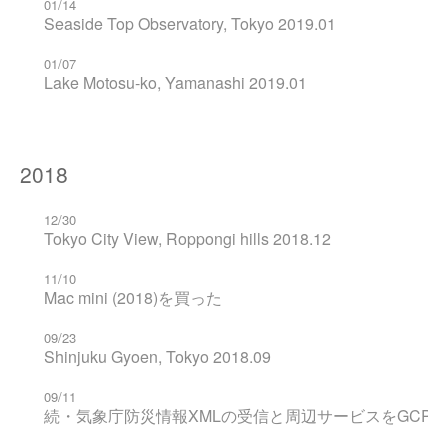
01/14
Seaside Top Observatory, Tokyo 2019.01
01/07
Lake Motosu-ko, Yamanashi 2019.01
2018
12/30
Tokyo City View, Roppongi hills 2018.12
11/10
Mac mini (2018)を買った
09/23
Shinjuku Gyoen, Tokyo 2018.09
09/11
続・気象庁防災情報XMLの受信と周辺サービスをGCP