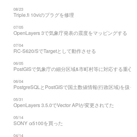
08/23
Triple.fi 10viのプラグを修理
07/05
OpenLayers 3で気象庁発表の震度をマッピングする
07/04
RC-S620/SでTargetとして動作させる
06/05
PostGISで気象庁の細分区域&市町村等に対応する重心
06/04
PostgreSQLとPostGISで国土数値情報(行政区域)を扱
05/31
OpenLayers 3.5.0でVector APIが変更されてた
05/14
SONY α5100を買った
04/14