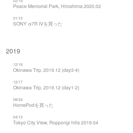
02/19
Peace Memorial Park, Hiroshima 2020.02
01/15
SONY α7R IVを買った
2019
12/18
Okinawa Trip, 2019.12 (day3-4)
12/17
Okinawa Trip, 2019.12 (day1-2)
08/24
HomePodを買った
04/13
Tokyo City View, Roppongi hills 2019.04