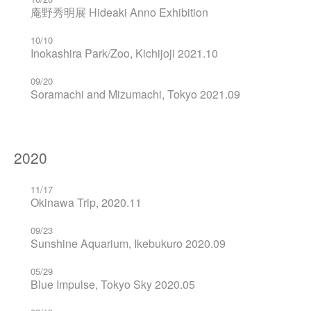
庵野秀明展 Hideaki Anno Exhibition
10/10
Inokashira Park/Zoo, Kichijoji 2021.10
09/20
Soramachi and Mizumachi, Tokyo 2021.09
2020
11/17
Okinawa Trip, 2020.11
09/23
Sunshine Aquarium, Ikebukuro 2020.09
05/29
Blue Impulse, Tokyo Sky 2020.05