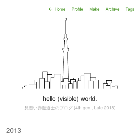
Home
Profile
Make
Archive
Tags
hello (visible) world.
見習い赤魔道士のブログ (4th gen., Late 2018)
2013