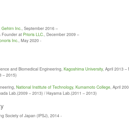
t
Gehirn Inc.
, September 2016 –
 & Founder at
Prioris LLC.
, December 2009 –
onoris Inc.
, May 2020 -
cience and Biomedical Engineering,
Kagoshima University
, April 2013 –
 – 2015)
ineering,
National Institute of Technology, Kumamoto College
, April 20
ada Lab.(2009 – 2013) / Hayama Lab.(2011 – 2013)
ty
ng Society of Japan (IPSJ), 2014 -