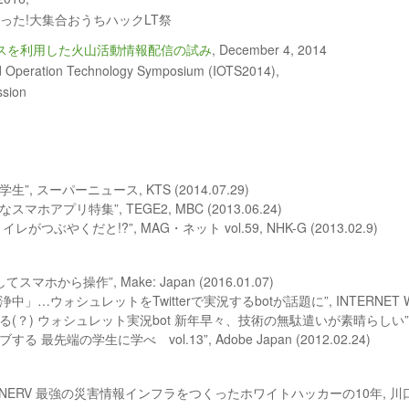
あった!大集合おうちハックLT祭
スを利用した火山活動情報配信の試み
, December 4, 2014
nd Operation Technology Symposium (IOTS2014),
ssion
, スーパーニュース, KTS (2014.07.29)
ホアプリ特集”, TEGE2, MBC (2013.06.24)
つぶやくだと!?”, MAG・ネット vol.59, NHK-G (2013.02.9)
マホから操作”, Make: Japan (2016.01.07)
…ウォシュレットをTwitterで実況するbotが話題に”, INTERNET Watch
(？) ウォシュレット実況bot 新年早々、技術の無駄遣いが素晴らしい”, ねとら
 最先端の学生に学べ vol.13”, Adobe Japan (2012.02.24)
NERV 最強の災害情報インフラをつくったホワイトハッカーの10年, 川口