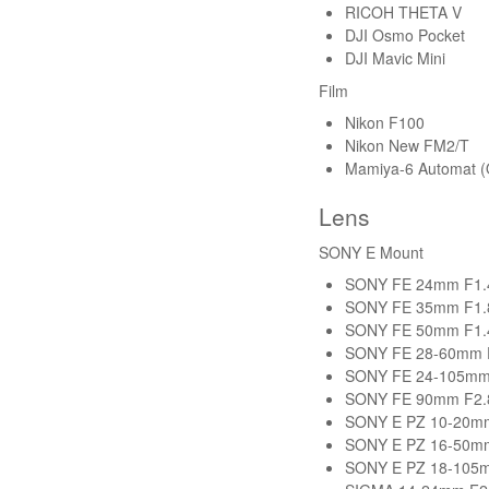
RICOH THETA V
DJI Osmo Pocket
DJI Mavic Mini
Film
Nikon F100
Nikon New FM2/T
Mamiya-6 Automat (O
Lens
SONY E Mount
SONY FE 24mm F1.
SONY FE 35mm F1.
SONY FE 50mm F1.
SONY FE 28-60mm F
SONY FE 24-105mm
SONY FE 90mm F2.
SONY E PZ 10-20m
SONY E PZ 16-50mm
SONY E PZ 18-105