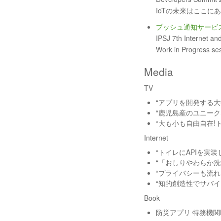
IoTの未来はここに
プッシュ通知サービ
IPSJ 7th Internet a
Work in Progress se
Media
TV
“アプリを開発する大学生”
“鹿児島産のユニークなスマ
“大も小も自由自在!トイレが
Internet
“トイレにAPIを実装してス
“「おしりやわらか洗浄中」
“プライバシーも流れる
“知的創造性でサバイブする
Book
防災アプリ 特務機関