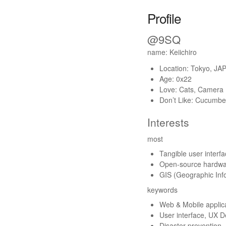
Profile
@9SQ
name: Keiichiro
Location: Tokyo, JA
Age: 0x22
Love: Cats, Camera
Don’t Like: Cucumbe
Interests
most
Tangible user interf
Open-source hardw
GIS (Geographic Inf
keywords
Web & Mobile applic
User interface, UX D
Disaster prevention