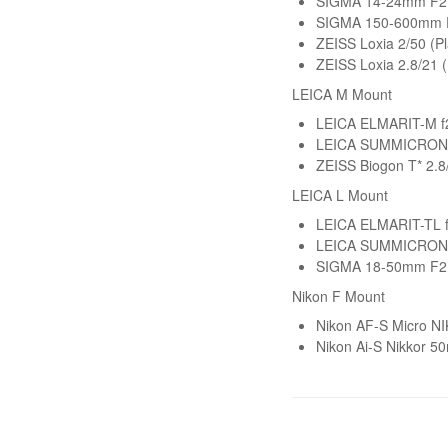
SIGMA 14-24mm F2.
SIGMA 150-600mm F
ZEISS Loxia 2/50 (P
ZEISS Loxia 2.8/21 
LEICA M Mount
LEICA ELMARIT-M f
LEICA SUMMICRON-
ZEISS Biogon T* 2.
LEICA L Mount
LEICA ELMARIT-TL 
LEICA SUMMICRON-
SIGMA 18-50mm F2.
Nikon F Mount
Nikon AF-S Micro N
Nikon Ai-S Nikkor 5