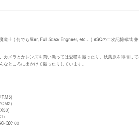
 ( 何でも屋er, Full
Stuck
Engneer, etc… ) 9SQの二次記憶
、カメラとかレンズを買い漁っては愛猫を撮ったり、秋葉原を徘徊して
んなところに出かけて撮ったりしています。
-7RM5)
-7CM2)
X30)
X1)
SC-QX100