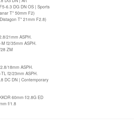
8 DG DN | Art
5-6.3 DG DN OS | Sports
lanar T* 50mm F2)
(Distagon T* 21mm F2.8)
2.8/21mm ASPH.
M f2/35mm ASPH.
8/28 ZM
f2.8/18mm ASPH.
TL f2/23mm ASPH.
8 DC DN | Contemporary
IKKOR 60mm f/2.8G ED
0mm f/1.8