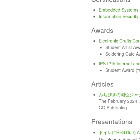
Embedded Systems S
Information Security 
Awards
Electronic Crafts Co
Student Artist 
Soldering Ca
IPSJ 7th Internet a
Student Award
Articles
みちびきの測位ジャ
The February 2024
CQ Publishing
Presentations
トイレにRESTfulな
Developers Summit 