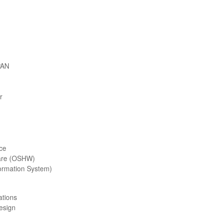
PAN
r
ace
are (OSHW)
ormation System)
ations
esign