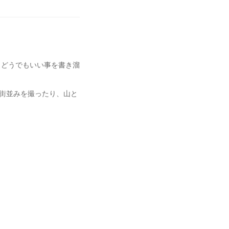
領域 兼 どうでもいい事を書き溜
街並みを撮ったり、山と