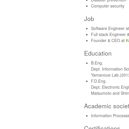
Computer security
Job
Software Engineer a
Full stack Engineer
Founder & CEO at
K
Education
B.Eng.
Dept. Information S
Yamanoue Lab.(2013
F.D.Eng.
Dept. Electronic Eng
Matsumoto and Shim
Academic socie
Information Processi
Certifications