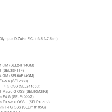
lympus D.Zuiko F.C. 1:3.5 f=7.5cm)
4 GM (SEL24F14GM)
8 (SEL35F18F)
4 GM (SEL50F14GM)
4-5.6 (SEL2860)
 F4 G OSS (SEL24105G)
8 Macro G OSS (SEL90M28G)
m F4 G (SELP1020G)
 F3.5-5.6 OSS II (SELP16502)
mm F4 G OSS (SELP18105G)